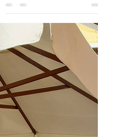
Maddalena: Le Tre Opzioni
Principali
La Maddalena è un’isola e l’unico modo per
raggiungerla è tramite traghetto da Palau. Il
servizio di traghetti è molto frequente e...